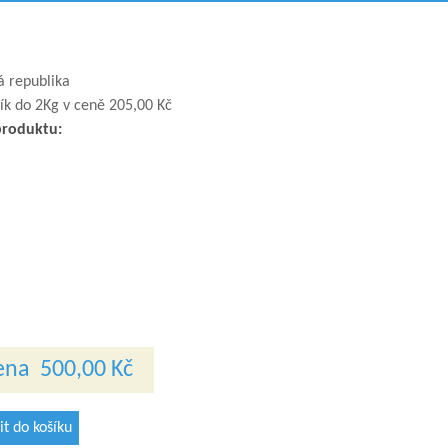
 republika
ík do 2Kg v ceně 205,00 Kč
produktu:
ena
500,00 Kč