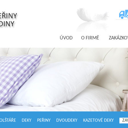
ÚVOD
O FIRMĚ
ZAKÁZKO
OLŠTÁŘE
DEKY
PEŘINY
DVOUDEKY
KAZETOVÉ DEKY
ZA