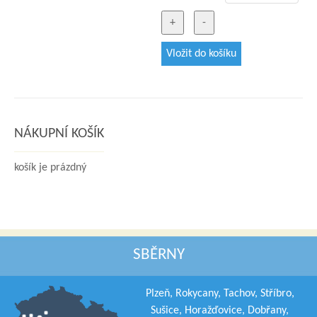
NÁKUPNÍ KOŠÍK
košík je prázdný
SBĚRNY
Plzeň, Rokycany, Tachov, Stříbro,
Sušice, Horažďovice, Dobřany,