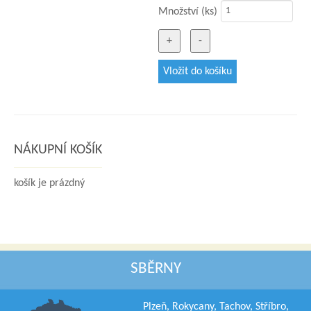
Množství (ks)
NÁKUPNÍ KOŠÍK
košík je prázdný
SBĚRNY
Plzeň, Rokycany, Tachov, Stříbro,