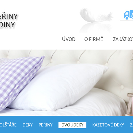
ÚVOD
O FIRMĚ
ZAKÁZKO
OLŠTÁŘE
DEKY
PEŘINY
DVOUDEKY
KAZETOVÉ DEKY
Z