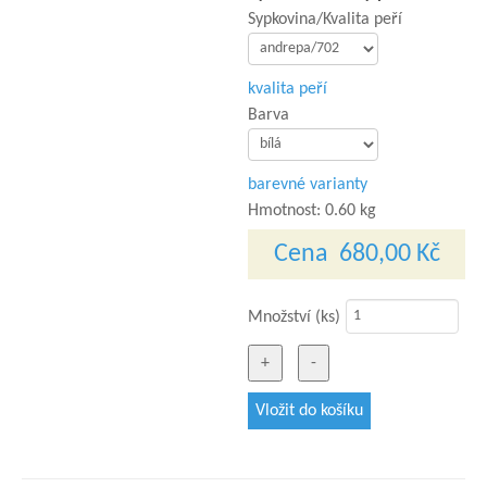
Sypkovina/Kvalita peří
kvalita peří
Barva
barevné varianty
Hmotnost:
0.60 kg
Cena
680,00 Kč
Množství (ks)