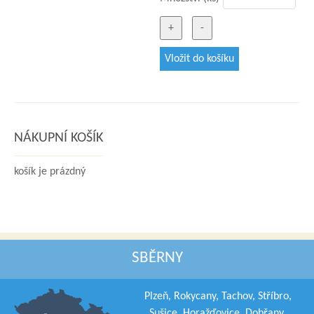
NÁKUPNÍ KOŠÍK
košík je prázdný
SBĚRNY
Plzeň, Rokycany, Tachov, Stříbro,
Sušice, Horažďovice, Dobřany,