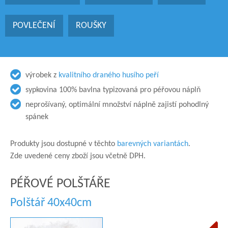
POVLEČENÍ
ROUŠKY
výrobek z
kvalitního draného husího peří
sypkovina 100% bavlna typizovaná pro péřovou náplň
neprošívaný, optimální množství náplně zajistí pohodlný
spánek
Produkty jsou dostupné v těchto
barevných variantách
.
Zde uvedené ceny zboží jsou včetně DPH.
PÉŘOVÉ POLŠTÁŘE
Polštář 40x40cm