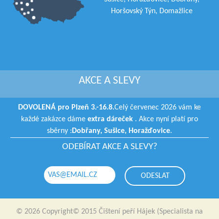
Horšovský Týn, Domažlice
AKCE A SLEVY
DOVOLENÁ pro Plzeň 3.-16.8.
Celý červenec 2026 vám ke
každé zakázce dáme
extra dáreček
. Akce nyní platí pro
sběrny :
Dobřany, Sušice, Horažďovice
.
ODEBÍRAT AKCE A SLEVY?
© 2026 Copyright© 2015 Čištení peří Hájek (Specialista na